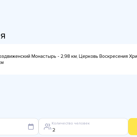
ия
здвиженский Монастырь - 2,98 км, Церковь Воскресения Христ
км
Количество человек