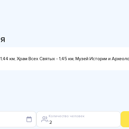
ия
1,44 км, Храм Всех Святых - 1,45 км, Музей Истории и Археоло
Количество человек