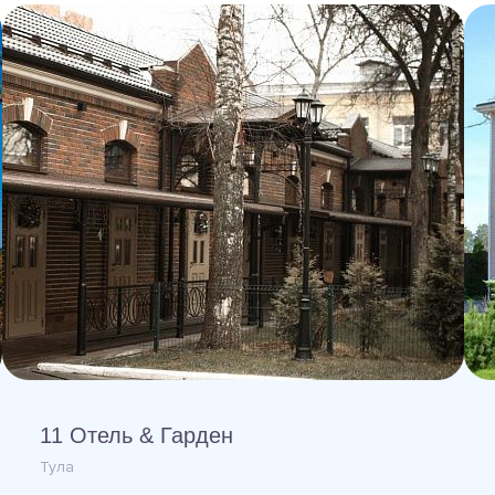
11 Отель & Гарден
Тула