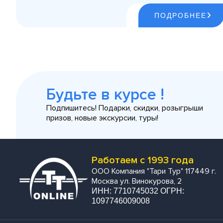
ПОДРОБНЕЕ
Будьте в курсе !
Подпишитесь! Подарки, скидки, розыгрыши
призов, новые экскурсии, туры!
Работаем с 1993 года
ООО Компания "Тари Тур" 117449 г.
Москва ул. Винокурова, 2
ИНН: 7710745032 ОГРН:
1097746009008