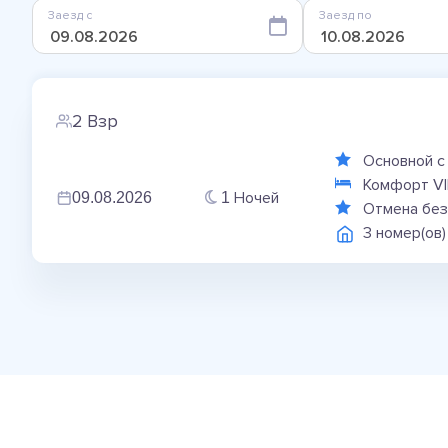
Заезд с
Заезд по
2 Взр
Основной с
Комфорт VI
Ночей
09.08.2026
1
Отмена без
3 номер(ов