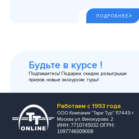
ПОДРОБНЕЕ
Будьте в курсе !
Подпишитесь! Подарки, скидки, розыгрыши
призов, новые экскурсии, туры!
Работаем с 1993 года
ООО Компания "Тари Тур" 117449 г.
Москва ул. Винокурова, 2
ИНН: 7710745032 ОГРН:
1097746009008