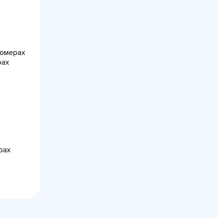
номерах
рах
рах