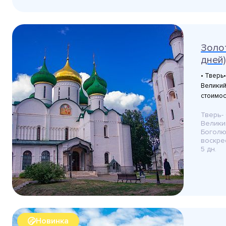
Золо
дней)
• Тверь
Великий
стоимос
Тверь-
Велики
Богол
воскре
5 дн.
Новинка