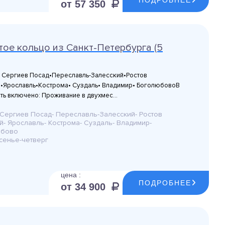
ПОДРОБНЕЕ
от 57 350
тое кольцо из Санкт-Петербурга (5
• Сергиев Посад•Переславль-Залесский•Ростов
•Ярославль•Кострома• Суздаль• Владимир• БоголюбовоВ
ть включено: Проживание в двухмес...
 Сергиев Посад- Переславль-Залесский- Ростов
й- Ярославль- Кострома- Суздаль- Владимир-
юбово
сенье-четверг
цена :
ПОДРОБНЕЕ
от 34 900