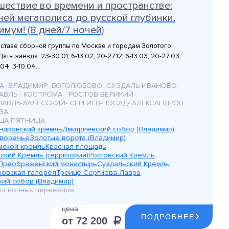
шествие во времени и пространстве:
ней мегаполиса до русской глубинки.
мум! (8 дней/7 ночей)
оставе сборной группы по Москве и городам Золотого
аты заезда: 23-30.01, 6-13.02, 20-27.12, 6-13.03, 20-27.03,
04, 3-10.04...
А- ВЛАДИМИР -БОГОЛЮБОВО -СУЗДАЛЬ-ИВАНОВО-
ВЛЬ - КОСТРОМА - РОСТОВ ВЕЛИКИЙ-
ЛАВЛЬ-ЗАЛЕССКИЙ- СЕРГИЕВ-ПОСАД- АЛЕКСАНДРОВ
ВА
ЦА-ПЯТНИЦА
ндровский кремль
Дмитриевский собор (Владимир)
воречье
Золотые ворота (Владимир)
мской кремль
Красная площадь
ский Кремль (территория)
Ростовский Кремль
Преображенский монастырь
Суздальский Кремль
ковская галерея
Троице-Сергиева Лавра
кий собор (Владимир)
без ночных переездов
цена :
ПОДРОБНЕЕ
от 72 200