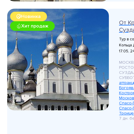
Новинка
От К
Хит продаж
Сузда
Тур в с
Кольца Д
17.05, 24
МОСКВ
РОСТО
СУЗДА
СУББО
аттрак
Богояв
Костро
Москов
Спасо-
Спасо-
Троице
7 дн. 