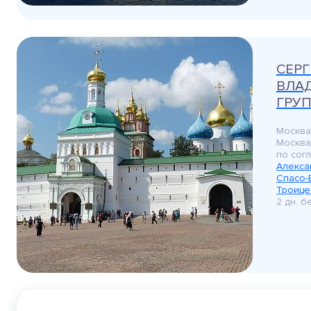
СЕРГ
ВЛА
ГРУПП
Москва
Москва
по сог
Алекса
Спасо-
Троице
2 дн. 