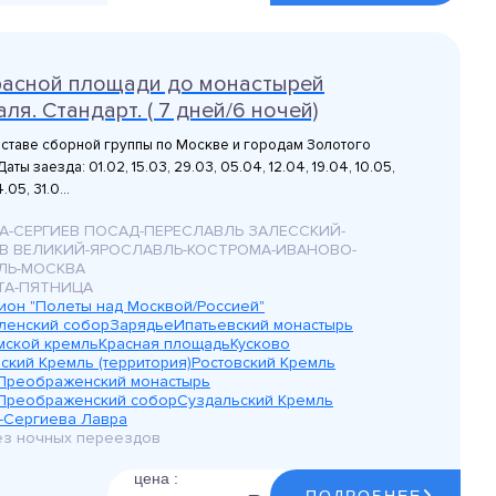
расной площади до монастырей
ля. Стандарт. ( 7 дней/6 ночей)
оставе сборной группы по Москве и городам Золотого
аты заезда: 01.02, 15.03, 29.03, 05.04, 12.04, 19.04, 10.05,
.05, 31.0...
А-СЕРГИЕВ ПОСАД-ПЕРЕСЛАВЛЬ ЗАЛЕССКИЙ-
В ВЕЛИКИЙ-ЯРОСЛАВЛЬ-КОСТРОМА-ИВАНОВО-
ЛЬ-МОСКВА
ТА-ПЯТНИЦА
цион "Полеты над Москвой/Россией"
ленский собор
Зарядье
Ипатьевский монастырь
мской кремль
Красная площадь
Кусково
ский Кремль (территория)
Ростовский Кремль
Преображенский монастырь
Преображенский собор
Суздальский Кремль
-Сергиева Лавра
без ночных переездов
цена :