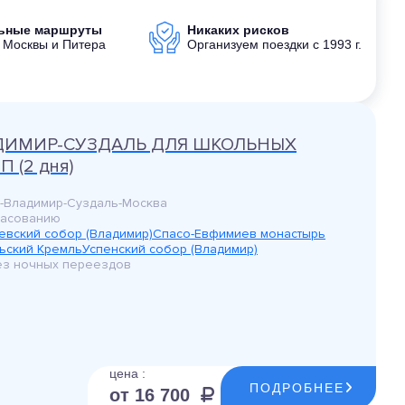
льные маршруты
Никаких рисков
 Москвы и Питера
Организуем поездки с 1993 г.
ДИМИР-СУЗДАЛЬ ДЛЯ ШКОЛЬНЫХ
П (2 дня)
-Владимир-Суздаль-Москва
ласованию
евский собор (Владимир)
Спасо-Евфимиев монастырь
ьский Кремль
Успенский собор (Владимир)
без ночных переездов
цена :
ПОДРОБНЕЕ
от 16 700