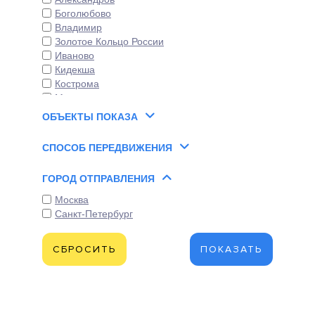
Боголюбово
Владимир
Золотое Кольцо России
Иваново
Кидекша
Кострома
Москва
Переславль-Залесский
ОБЪЕКТЫ ПОКАЗА
Ростов Великий
Санкт-Петербург
СПОСОБ ПЕРЕДВИЖЕНИЯ
Сергиев Посад
Суздаль
ГОРОД ОТПРАВЛЕНИЯ
Тверь
Ярославль
Москва
Санкт-Петербург
СБРОСИТЬ
ПОКАЗАТЬ