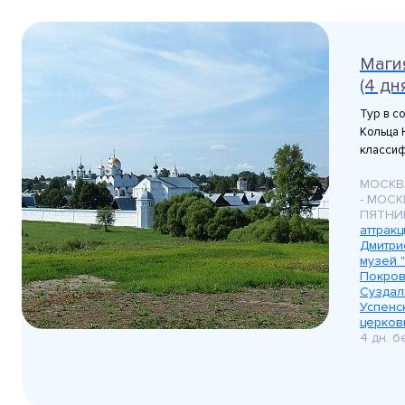
Маги
(4 дн
Тур в с
Кольца 
классиф
МОСКВ
- МОСК
ПЯТНИ
аттрак
Дмитри
музей 
Покров
Суздал
Успенс
церков
4 дн. 