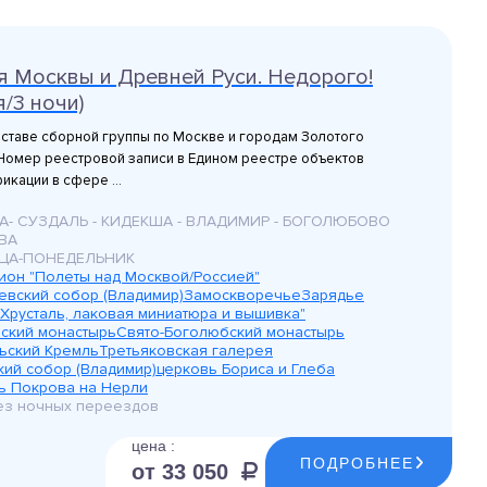
я Москвы и Древней Руси. Недорого!
я/3 ночи)
оставе сборной группы по Москве и городам Золотого
Номер реестровой записи в Едином реестре объектов
икации в сфере ...
А- СУЗДАЛЬ - КИДЕКША - ВЛАДИМИР - БОГОЛЮБОВО
ВА
ЦА-ПОНЕДЕЛЬНИК
цион "Полеты над Москвой/Россией"
евский собор (Владимир)
Замоскворечье
Зарядье
"Хрусталь, лаковая миниатюра и вышивка"
ский монастырь
Свято-Боголюбский монастырь
ьский Кремль
Третьяковская галерея
кий собор (Владимир)
церковь Бориса и Глеба
ь Покрова на Нерли
без ночных переездов
цена :
ПОДРОБНЕЕ
от 33 050