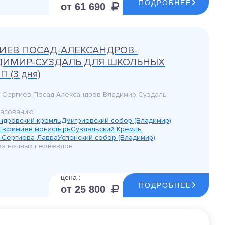
ПОДРОБНЕЕ
от 61 690
ИЕВ ПОСАД-АЛЕКСАНДРОВ-
ДИМИР-СУЗДАЛЬ ДЛЯ ШКОЛЬНЫХ
 (3 дня)
-Сергиев Посад-Александров-Владимир-Суздаль-
ласованию
ндровский кремль
Дмитриевский собор (Владимир)
Евфимиев монастырь
Суздальский Кремль
-Сергиева Лавра
Успенский собор (Владимир)
без ночных переездов
цена :
ПОДРОБНЕЕ
от 25 800