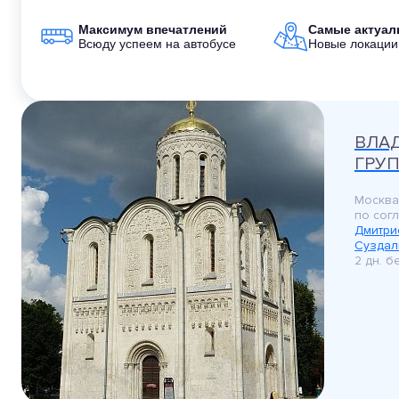
Максимум впечатлений
Самые актуа
Всюду успеем на автобусе
Новые локации
ВЛА
ГРУП
Москва
по сог
Дмитри
Суздал
2 дн. 