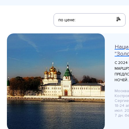
по цене:
Наци
"Зол
С 2024
МАРШРУ
ПРЕДЛО
НОЧЕЙ..
Москва
Костро
Сергие
18-24 а
июл. 20
7 дн. 