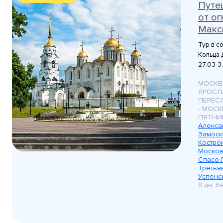
Путе
от ог
Макси
Тур в с
Кольца Д
27.03-3.
МОСКВ
ЯРОСЛА
ПЕРЕС
- МОСК
ПЯТНИ
Алекса
Замоск
Костро
Москов
Спасо-
Третья
Успенс
8 дн. 