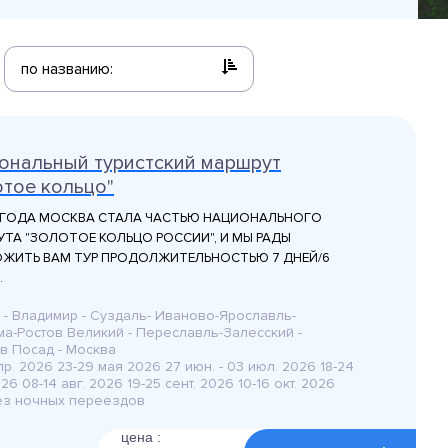
по названию:
ональный туристский маршрут
отое кольцо"
 ГОДА МОСКВА СТАЛА ЧАСТЬЮ НАЦИОНАЛЬНОГО
ТА "ЗОЛОТОЕ КОЛЬЦО РОССИИ", И МЫ РАДЫ
ЖИТЬ ВАМ ТУР ПРОДОЛЖИТЕЛЬНОСТЬЮ 7 ДНЕЙ/6
.
 - Владимир - Суздаль- Иваново-Ярославль-
ма-Ростов Великий - Переславль-Залесский -
в Посад - Москва
пр. 2026 23-29 мая 2026 27 июн. - 03 июл. 2026 18-24
26 08-14 авг. 2026 19-25 сент. 2026 10-16 окт. 2026
без ночных переездов
цена :